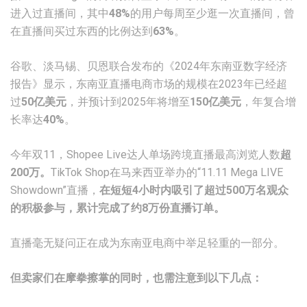
进入过直播间，其中
48%
的用户每周至少逛一次直播间，曾
在直播间买过东西的比例达到
63%
。
谷歌、淡马锡、贝恩联合发布的《2024年东南亚数字经济
报告》显示，东南亚直播电商市场的规模在2023年已经超
过
50亿美元
，并预计到2025年将增至
150亿美元
，年复合增
长率达
40%
。
今年双11，Shopee Live达人单场跨境直播最高浏览人数
超
200万。
TikTok Shop在马来西亚举办的“11.11 Mega LIVE
Showdown”直播，
在短短4小时内吸引了超过500万名观众
的积极参与，累计完成了约8万份直播订单。
直播毫无疑问正在成为东南亚电商中举足轻重的一部分。
但卖家们在摩拳擦掌的同时，也需注意到以下几点：