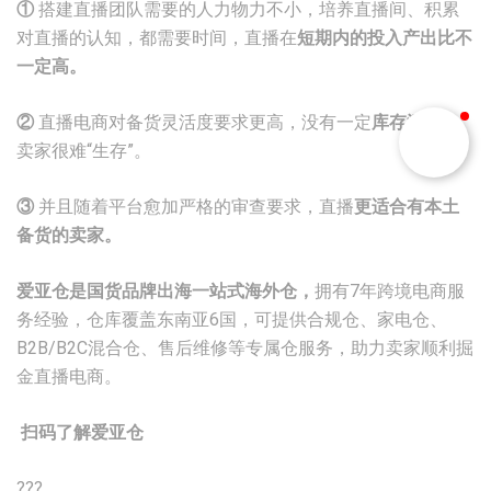
①
搭建直播团队需要的人力物力不小，培养直播间、积累
对直播的认知，都需要时间，直播在
短期内的投入产出比不
一定高。
②
直播电商对备货灵活度要求更高，没有一定
库存深度
的
卖家很难“生存”。
③
并且随着平台愈加严格的审查要求，直播
更适合有本土
备货的卖家。
爱亚仓是国货品牌出海一站式海外仓，
拥有7年跨境电商服
务经验，仓库覆盖东南亚6国，可提供合规仓、家电仓、
B2B/B2C混合仓、售后维修等专属仓服务，助力卖家顺利掘
金直播电商。
扫码了解爱亚仓
???