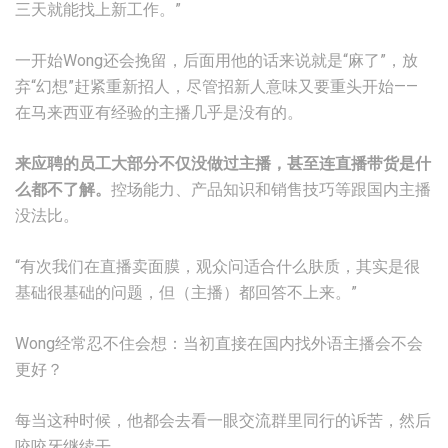
三天就能找上新工作。”
一开始Wong还会挽留，后面用他的话来说就是“麻了”，放
弃“幻想”赶紧重新招人，尽管招新人意味又要重头开始——
在马来西亚有经验的主播几乎是没有的。
来应聘的员工大部分不仅没做过主播，甚至连直播带货是什
么都不了解。
控场能力、产品知识和销售技巧等跟国内主播
没法比。
“有次我们在直播卖面膜，观众问适合什么肤质，其实是很
基础很基础的问题，但（主播）都回答不上来。”
Wong经常忍不住会想：当初直接在国内找外语主播会不会
更好？
每当这种时候，他都会去看一眼交流群里同行的诉苦，然后
咬咬牙继续干。