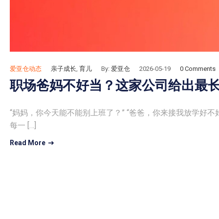
爱亚仓动态
亲子成长
,
育儿
By:
爱亚仓
2026-05-19
0 Comments
职场爸妈不好当？这家公司给出最长
“妈妈，你今天能不能别上班了？” “爸爸，你来接我放学好不
每一 […]
Read More