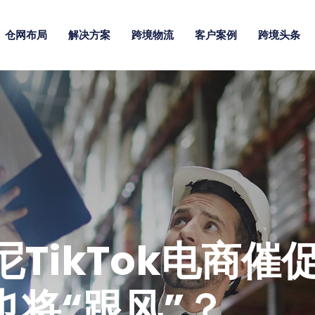
仓网布局
解决方案
跨境物流
客户案例
跨境头条
TikTok电商催
e也将“跟风”？