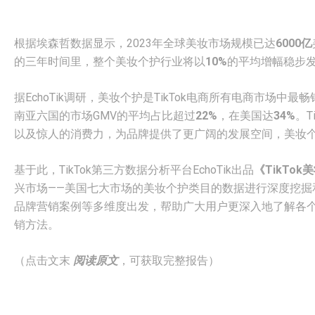
根据埃森哲数据显示，2023年全球美妆市场规模已达
6000亿
的三年时间里，整个美妆个护行业将以
10%
的平均增幅稳步发
据EchoTik调研，美妆个护是TikTok电商所有电商市场中
南亚六国的市场GMV的平均占比超过
22%
，在美国达
34%
。T
以及惊人的消费力，为品牌提供了更广阔的发展空间，美妆
基于此，TikTok第三方数据分析平台EchoTik出品
《TikTo
兴市场——美国七大市场的美妆个护类目的数据进行深度挖掘
品牌营销案例等多维度出发，帮助广大用户更深入地了解各
销方法。
（点击文末
阅读原文
，可获取完整报告）