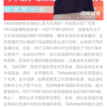
Tikbuddy的联合创始人老马在演讲一开始就介绍了北美
TikTok直播电商基地——HOT STAR GROUP。该基地专注于
为全球品牌提供网红营销服务，拥有专业的本地直播间。这
些直播间可以根据不同品牌的受众进行定制，以创造不同的
直播环境。目前，HOT STAR GROUP已经累积了100万海外
注册用户。在创业过程中，老马发现国内外籍主播的筛选空
间有限，而海外主播招聘极具挑战性，主播成本也相对较
高。与此同时，美国市场的变化非常快速，因此必须在本地
市场落地。因此，在早期阶段，Tikbuddy就已经在美国进行
了布局。老马强调，如果想要真正实现海外拓展，就必须在
品牌本土化方面下功夫，包括构建本地团队和供应链。老马
接着提到，HOT STAR GROUP是美国首批进驻CAP/MCN机
构之一，拥有众多万能的带货博主。未来，他们在美国市场
还将推出更多针对特定领域的举措。TikBuddy将协助企业快