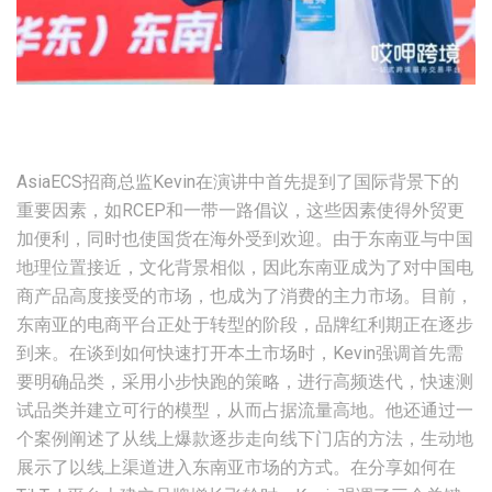
AsiaECS招商总监Kevin在演讲中首先提到了国际背景下的
重要因素，如RCEP和一带一路倡议，这些因素使得外贸更
加便利，同时也使国货在海外受到欢迎。由于东南亚与中国
地理位置接近，文化背景相似，因此东南亚成为了对中国电
商产品高度接受的市场，也成为了消费的主力市场。目前，
东南亚的电商平台正处于转型的阶段，品牌红利期正在逐步
到来。在谈到如何快速打开本土市场时，Kevin强调首先需
要明确品类，采用小步快跑的策略，进行高频迭代，快速测
试品类并建立可行的模型，从而占据流量高地。他还通过一
个案例阐述了从线上爆款逐步走向线下门店的方法，生动地
展示了以线上渠道进入东南亚市场的方式。在分享如何在