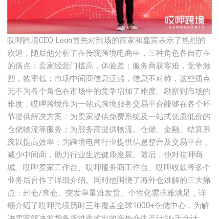
哎呷跨境CEO Leon首先对到场的商家和嘉宾表示了热烈的
欢迎，随后他分析了在传统跨境电商中，三种角色各自存在
的痛点：卖家经营门槛高，体验差；服务商获客难，竞争激
烈，效率低；市场中间商信息泛滥，信息不对称，这些痛点
无不为各个角色在市场中的竞争增加了难度。勘察到市场的
难度，哎呷跨境作为一站式跨境服务交易平台能够在各个环
节提供解决方案：为卖家提供免费系统及一站式优质低价的
仓储物流等服务；为服务商提供物流、仓储、金融、结算系
统以提高效率；为跨境电商行业提供信息整合及交易平台，
减少中间商，助力行业生态健康发展。随后，他对哎呷商
城、哎呷卖家工作台、哎呷服务商工作台、哎呷收款等多个
业务后台作了详细介绍。同时他围绕了海外仓难解的三大痛
点：封仓/查仓、突发单量难发货、个性化需求难满足，详
细介绍了哎呷跨境历时三年覆盖全球1000+仓储中心，为解
决卖家解决发货备货难题推出的海外仓生态计划-千仓计