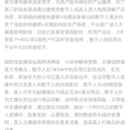
视导播等媒体场景需求，为用户提供相应的产品服务。到了
第三阶段发展成通过建模类数字人或真人进入电商讲解产品
场景、影视级的精细化建模+动捕设备驱动的数字人逐步代
替了传统的纯建模+后期的内容生产场景，平台推广进入大
规模商用阶段；目前已发展至第四阶段：民用产品化，小B
类客户+KOL等C端用户可及时安装使用 ，数字人的应用在
平台中占比快速提升。
因跨境直播面临着跨境网络、小语种翻译受限、主播招聘难
度大等痛点，数字人在TikTok中的应用已蔚然成风，安克、
朴西、库迪等大型公司已接入并高效运作。在运营数字人直
播中应注意真人和数字人的内容配合，数字人大v的模型效
果，真人可作为副播偶尔与观众互动+展示商品，数字人作
为主播在旁边进行商品讲解。这样既没有违规风险，又降低
对主播的要求，通过测试与矩阵，跑出一个ROI为正的数字
人直播间，批量复制，以量取胜。遇到数据势头猛的直播
间，真人主播接管承接转化更多流量。提高真人打爆品的成
功率。