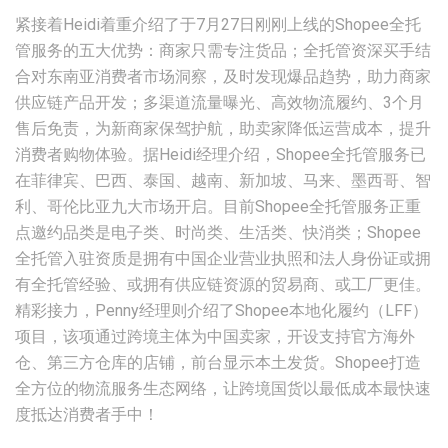
紧接着Heidi着重介绍了于7月27日刚刚上线的Shopee全托
管服务的五大优势：商家只需专注货品；全托管资深买手结
合对东南亚消费者市场洞察，及时发现爆品趋势，助力商家
供应链产品开发；多渠道流量曝光、高效物流履约、3个月
售后免责，为新商家保驾护航，助卖家降低运营成本，提升
消费者购物体验。据Heidi经理介绍，Shopee全托管服务已
在菲律宾、巴西、泰国、越南、新加坡、马来、墨西哥、智
利、哥伦比亚九大市场开启。目前Shopee全托管服务正重
点邀约品类是电子类、时尚类、生活类、快消类；Shopee
全托管入驻资质是拥有中国企业营业执照和法人身份证或拥
有全托管经验、或拥有供应链资源的贸易商、或工厂更佳。
精彩接力，Penny经理则介绍了Shopee本地化履约（LFF）
项目，该项通过跨境主体为中国卖家，开设支持官方海外
仓、第三方仓库的店铺，前台显示本土发货。Shopee打造
全方位的物流服务生态网络，让跨境国货以最低成本最快速
度抵达消费者手中！