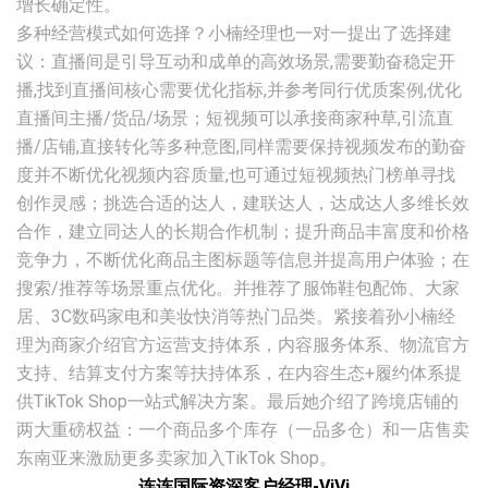
增长确定性。
多种经营模式如何选择？小楠经理也一对一提出了选择建
议：直播间是引导互动和成单的高效场景,需要勤奋稳定开
播,找到直播间核心需要优化指标,并参考同行优质案例,优化
直播间主播/货品/场景；短视频可以承接商家种草,引流直
播/店铺,直接转化等多种意图,同样需要保持视频发布的勤奋
度并不断优化视频内容质量,也可通过短视频热门榜单寻找
创作灵感；挑选合适的达人，建联达人，达成达人多维长效
合作，建立同达人的长期合作机制；提升商品丰富度和价格
竞争力，不断优化商品主图标题等信息并提高用户体验；在
搜索/推荐等场景重点优化。并推荐了服饰鞋包配饰、大家
居、3C数码家电和美妆快消等热门品类。紧接着孙小楠经
理为商家介绍官方运营支持体系，内容服务体系、物流官方
支持、结算支付方案等扶持体系，在内容生态+履约体系提
供TikTok Shop一站式解决方案。最后她介绍了跨境店铺的
两大重磅权益：一个商品多个库存（一品多仓）和一店售卖
东南亚来激励更多卖家加入TikTok Shop。
连连国际资深客户经理-ViVi