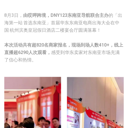
8月3日，
由哎呷跨境，DNY123东南亚导航联合主办
的「出
海第一站·首选东南亚」首届华东东南亚电商出海大会在中
国·杭州滨奥皇冠假日酒店二楼宴会厅圆满落幕！
本次活动共有超820名商家报名，现场到场人数410+，线上
直播超6290
人次观看，
感受到华东卖家对东南亚市场充满
了信心和热情。