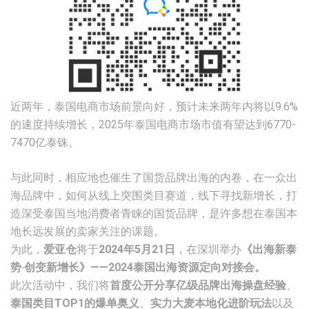
近两年，泰国电商市场前景向好，预计未来两年内将以9.6%
的速度持续增长，2025年泰国电商市场市值有望达到6770-
7470亿泰铢。
与此同时，相应地也催生了国货品牌出海的内卷，在一众出
海品牌中，如何从线上突围类目赛道，线下寻找新增长，打
造深受泰国当地消费者青睐的国货品牌，是许多想在泰国本
地长远发展的卖家关注的课题。
为此，
爱亚仓
将于
2024年5月21日
，在深圳举办
《出海新泰
势·创变新增长》——2024泰国出海资源定向对接会。
此次活动中，我们将
首度公开分享亿级品牌出海操盘经验
、
泰国类目TOP1的爆单奥义
、
实力大麦本地化进阶玩法
以及