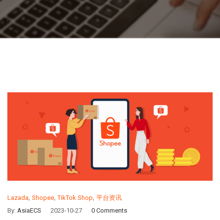
,
,
,
Lazada
Shopee
TikTok Shop
平台资讯
By:
AsiaECS
2023-10-27
0 Comments