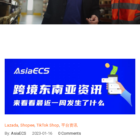
,
,
,
Lazada
Shopee
TikTok Shop
平台资讯
By:
AsiaECS
2023-01-16
0 Comments