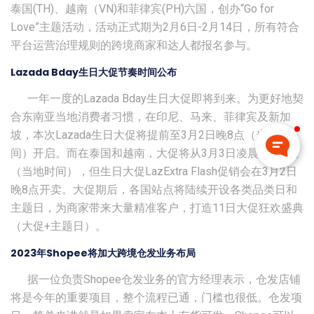
泰国(TH)、越南（VN)和菲律宾(PH)六国，创办“Go for
Love”主题活动，活动正式期为2月6日-2月14日，所有符合
平台运营治理规则的跨境商家和达人都报名参与。
Lazada Bday生日大促节奏时间公布
一年一度的Lazada Bday生日大促即将到来。为更好地契
合东南亚当地消费者习惯，在印尼、马来、菲律宾及新加
坡，本次Lazada生日大促将提前至3月2日晚8点（当地时
间）开启。而在泰国和越南，大促将从3月3日凌晨0点开始
（当地时间），但生日大促LazExtra Flash促销会在3月2日
晚8点开卖。大促期后，各国站点将陆续开设各类品类日和
主题日，为商家带来大量精准客户，打造11日大促狂欢盛典
（大促+主题日）。
2023年Shopee将加大跨境仓发业务布局
据一位负责Shopee仓发业务的官方经理表示，仓发店铺
将是今年的重要项目，整个流程已通，门槛也很低。仓发项