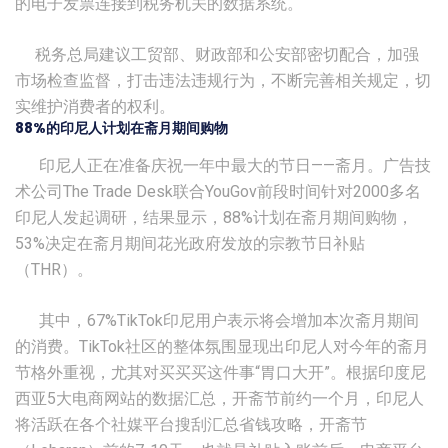
的电子发票连接到税务机关的数据系统。
税务总局建议工贸部、财政部和公安部密切配合，加强
市场检查监督，打击违法违规行为，不断完善相关规定，切
实维护消费者的权利。
88%的印尼人计划在斋月期间购物
印尼人正在准备庆祝一年中最大的节日——斋月。广告技
术公司The Trade Desk联合YouGov前段时间针对2000多名
印尼人发起调研，结果显示，88%计划在斋月期间购物，
53%决定在斋月期间花光政府发放的宗教节日补贴
（THR）。
其中，67%TikTok印尼用户表示将会增加本次斋月期间
的消费。TikTok社区的整体氛围显现出印尼人对今年的斋月
节格外重视，尤其对买买买这件事“胃口大开”。根据印度尼
西亚5大电商网站的数据汇总，开斋节前约一个月，印尼人
将活跃在各个社媒平台搜刮汇总省钱攻略，开斋节