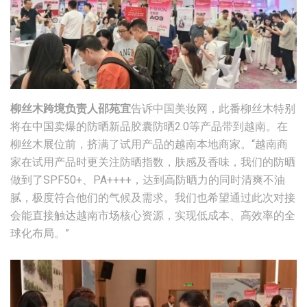
柳丝木跨境负责人邵苑宜
告诉中国美妆网，此番柳丝木特别
将在中国卖爆的防晒新品胶囊防晒2.0等产品带到越南。在
柳丝木展位前，挤满了试用产品的越南本地商家。“越南商
家在试用产品时更关注防晒指数，肤感及香味，我们的防晒
做到了SPF50+、PA++++，达到高防晒力的同时清爽不油
腻，极度符合他们的气候及需求。我们也希望通过此次对接
会能直接触达越南市场核心资源，实现低成本、高效率的全
球化布局。”