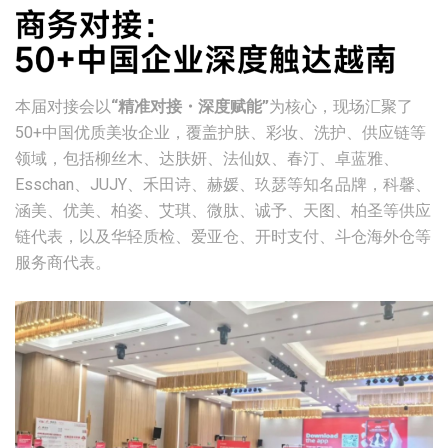
本届对接会以
“精准对接・深度赋能”
为核心，现场汇聚了
50+中国优质美妆企业，覆盖护肤、彩妆、洗护、供应链等
领域，包括柳丝木、达肤妍、法仙奴、春汀、卓蓝雅、
Esschan、JUJY、禾田诗、赫媛、玖瑟等知名品牌，科馨、
涵美、优美、柏姿、艾琪、微肽、诚予、天图、柏圣等供应
链代表，以及华轻质检、爱亚仓、开时支付、斗仓海外仓等
服务商代表。