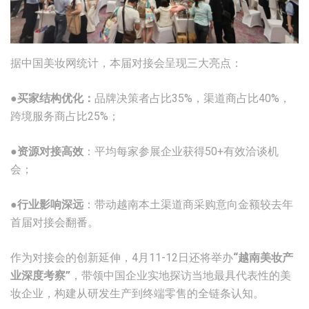
据中国美妆网统计，本届对接会呈现三大亮点：
●
买家结构优化：
品牌决策者占比35%，渠道商占比40%，
跨境服务商占比25%；
●
资源对接高效
：平均每家参展企业获得50+有效洽谈机
会；
●
行业影响深远
：带动越南本土渠道商采购意向金额较去年
首届对接会翻番。
作为对接会的创新延伸，4月11-12日还将举办
“越南美妆产
业深度考察”
，带领中国企业实地探访当地最具代表性的美
妆企业，构建从研发生产到终端零售的全链条认知。