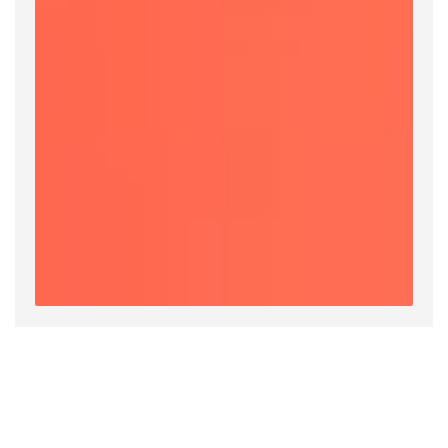
官方严选，实力认证！爱亚仓斩获「Shopee星选服
务商」荣誉！
热点新闻
2026-08-07