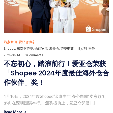
,
热点新闻
爱亚仓动态
Shopee
,
东南亚跨境
,
仓储物流
,
海外仓
,
跨境电商
By:
刘, 玉帝
2025-01-14
0 Comments
不忘初心，踏浪前行！爱亚仓荣获
「Shopee 2024年度最佳海外仓合
作伙伴」奖！
1月10日，2024年度Shopee“金喜丰年 齐心向前”卖家颁奖
盛典在深圳圆满举行。 颁奖盛典上，爱亚仓凭借 […]
Read More