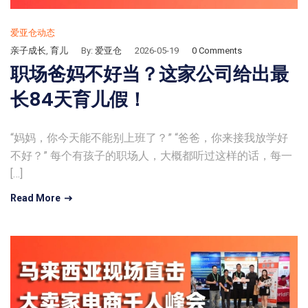
爱亚仓动态
亲子成长
,
育儿
By:
爱亚仓
2026-05-19
0 Comments
职场爸妈不好当？这家公司给出最
长84天育儿假！
“妈妈，你今天能不能别上班了？” “爸爸，你来接我放学好
不好？” 每个有孩子的职场人，大概都听过这样的话，每一
[…]
Read More