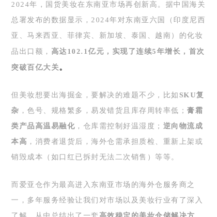
2024年，
国货美妆在东南亚市场再创新高
。
据中国海关
总署发布的数据显示，2024年对东南亚六国（印度尼西
亚、马来西亚、菲律宾、新加坡、泰国、越南）的化妆
品出口额，
高达102.1亿元，实现了连续5年增长，首次
。
突破百亿大关
但美妆想要出海掘金，要解决的难题不少，比如
SKU复
杂
，色号、规格繁多，易发错货且库存周转率低；
膏霜
类产品高温易融化
，仓库需控制好温湿度；
逆向物流成
本高
，消费者退货后，海外仓需承担质检、重新上架或
销毁成本（如口红已拆封无法二次销售）等等。
而爱亚仓作为最高进入东南亚市场的海外仓服务商之
一，多年服务经验让我们对市场以及美妆行业有了深入
了解，从中总结出了一套
高效稳定的美妆仓储解决方