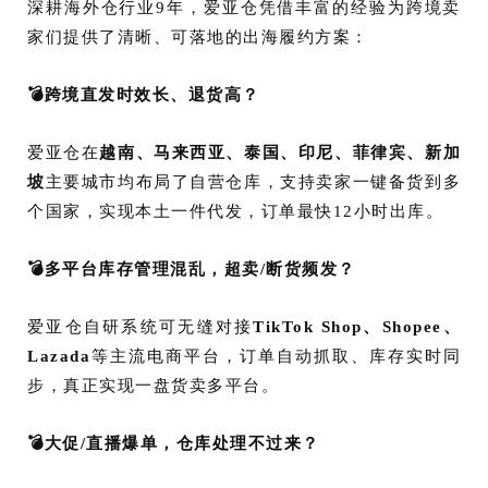
深耕海外仓行业9年，爱亚仓凭借丰富的经验为跨境卖
家们提供了
清晰、可落地的出海履约方案：
💣跨境直发时效长、退货高？
爱亚仓在
越南
、马来西亚、泰国、印尼、菲律宾、新加
坡
主要城市均布局了自营仓库，支持卖家一键备货到多
个国家，实现本土一件代发，订单最快12小时出库。
💣多平台库存管理混乱，超卖/断货频发？
爱亚仓自研系统可无缝对接
TikTok Shop、Shopee、
Lazada
等主流电商平台，订单自动抓取、库存实时同
步，真正实现一盘货卖多平台。
💣大促/直播爆单，仓库处理不过来？