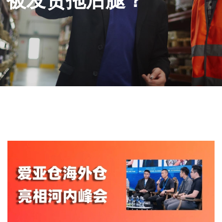
被发货拖后腿？