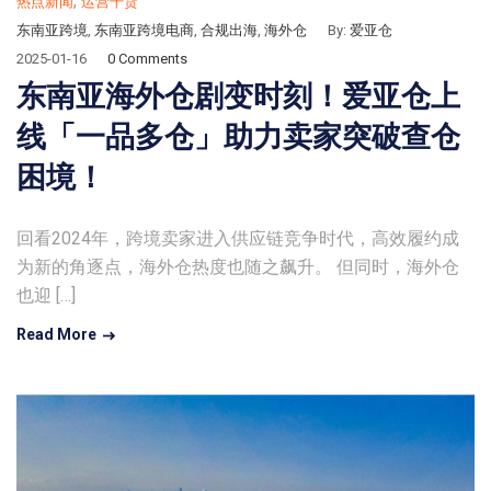
,
热点新闻
运营干货
东南亚跨境
,
东南亚跨境电商
,
合规出海
,
海外仓
By:
爱亚仓
2025-01-16
0 Comments
东南亚海外仓剧变时刻！爱亚仓上
线「一品多仓」助力卖家突破查仓
困境！
回看2024年，跨境卖家进入供应链竞争时代，高效履约成
为新的角逐点，海外仓热度也随之飙升。 但同时，海外仓
也迎 […]
Read More