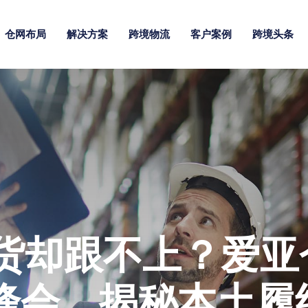
仓网布局
解决方案
跨境物流
客户案例
跨境头条
货却跟不上？爱亚仓
量峰会，揭秘本土履