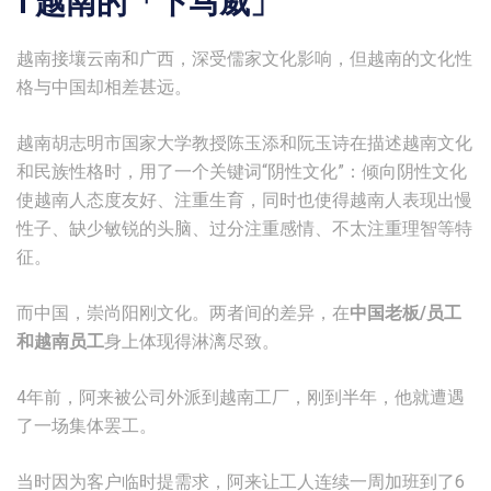
1 越南的「下马威」
越南接壤云南和广西，深受儒家文化影响，但越南的文化性
格与中国却相差甚远。
越南胡志明市国家大学教授陈玉添和阮玉诗在描述越南文化
和民族性格时，用了一个关键词“阴性文化”：倾向阴性文化
使越南人态度友好、注重生育，同时也使得越南人表现出慢
性子、缺少敏锐的头脑、过分注重感情、不太注重理智等特
征。
而中国，崇尚阳刚文化。两者间的差异，在
中国老板/员工
和越南员工
身上体现得淋漓尽致。
4年前，阿来被公司外派到越南工厂，刚到半年，他就遭遇
了一场集体罢工。
当时因为客户临时提需求，阿来让工人连续一周加班到了6