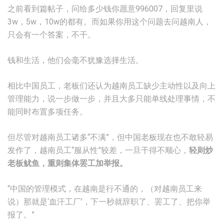
之前看到篇帖子，问给多少钱你愿意996007，回复里说
3w，5w，10w的都有。而如果你用这个问题去问越南人，
只会有一个答案，不干。
钱和生活，他们会毫不犹豫选择生活。
相比中国员工，老板们还认为越南员工缺少主动性以及向上
管理能力，说一步做一步，并且大多只能单线处理事情，不
能同时布置多项任务。
但尽管对越南员工诸多“不满”，但中国老板现在也不敢轻易
发作了，越南员工“服从性”较差，一旦干得不顺心，
轻则炒
老板鱿鱼，重则集体罢工加举报。
“中国的管理模式，在越南是行不通的，（对越南员工来
说）那就是‘血汗工厂’，下一秒就辞职了、罢工了、把你举
报了。”