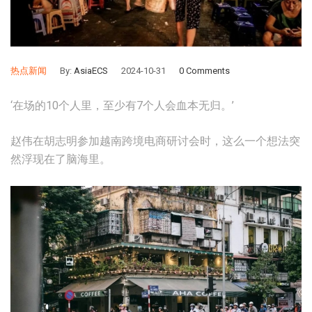
热点新闻
By:
AsiaECS
2024-10-31
0 Comments
‘在场的10个人里，至少有7个人会血本无归。’
赵伟在胡志明参加越南跨境电商研讨会时，这么一个想法突
然浮现在了脑海里。