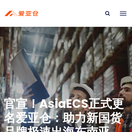
官宣！AsiaECS正式更
名爱亚仓：助力新国货